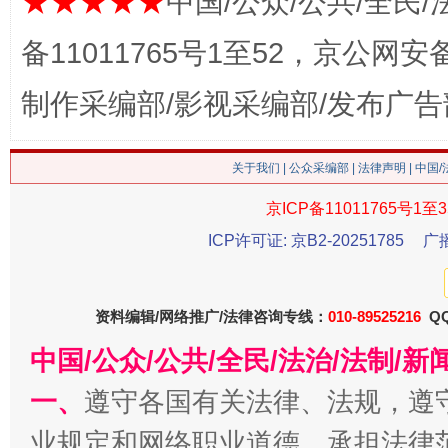
★★★★★
中国/公众/公共/全民/
备11011765号1至52，京公网安备：
这是一记警钟！
谢
制作采编部/影视采编部/发布广告
关于我们
|
公众采编部
|
法律声明
| 中国
京ICP备11011765号1至3
ICP许可证: 京B2-20251785
广
资料编辑/网络推广/法律咨询专线：
010-89525216
QQ
今
中国/公众/公共/全民/法治/法制/
在谋一域中谋全局
一、
遵守各国有关法律、法规，遵
业规定和网络职业道德，承担法律