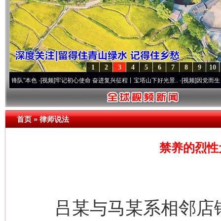
1
2
3
4
5
6
7
8
9
10
本色
·[视频]
牢记初心使命 奋进复兴征程丨宝塔山下好光景..
·[视频]
因党而生 为党而战—
首页
»
律师说法
禁养的烈性
吕某与马某系相邻店铺经