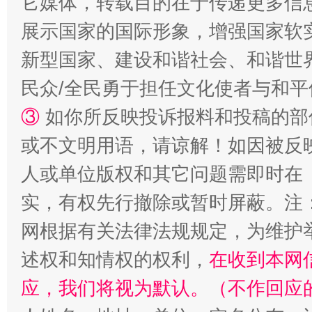
它媒体，转载目的在于传递更多信
展示国家的国际形象，增强国家软
新型国家、建设和谐社会、和谐世界
民众/全民勇于担任文化使者与和
漫山遍野的桃花与雪山、麦地、白藏房
除了
③
如你所反映投诉报料和投稿的部
或不文明用语，请谅解！如因被反
人或单位版权和其它问题需即时在
实，有权先行撤除或暂时屏蔽。注
网根据有关法律法规规定，为维护
述权和知情权的权利，
在收到本网
应，我们将视为默认。（不作回应
招工难、用工荒背后