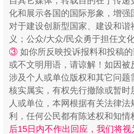
自其它媒体，转载目的在于传递
化和展示各国的国际形象，增强
对于建设创新型国家、建设和谐
招工难、用工荒背后
义；公众/大众/民众勇于担任文
③
如你所反映投诉报料和投稿的
或不文明用语，请谅解！如因被
涉及个人或单位版权和其它问题
核实属实，有权先行撤除或暂时
人或单位，本网根据有关法律法
网上购药对药下症？
利，任何公民都有陈述权和知情
后15日内不作出回应，我们将视