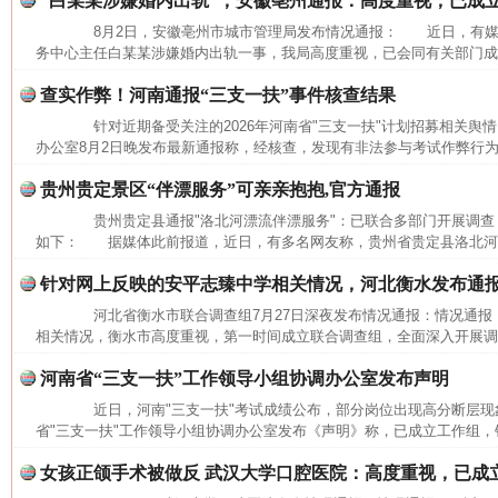
“白某某涉嫌婚内出轨”，安徽亳州通报：高度重视，已成
8月2日，安徽亳州市城市管理局发布情况通报： 近日，有媒
务中心主任白某某涉嫌婚内出轨一事，我局高度重视，已会同有关部门成立
查实作弊！河南通报“三支一扶”事件核查结果
针对近期备受关注的2026年河南省"三支一扶"计划招募相关舆情
办公室8月2日晚发布最新通报称，经核查，发现有非法参与考试作弊行为
贵州贵定景区“伴漂服务”可亲亲抱抱,官方通报
贵州贵定县通报"洛北河漂流伴漂服务"：已联合多部门开展调查
如下： 据媒体此前报道，近日，有多名网友称，贵州省贵定县洛北河（
针对网上反映的安平志臻中学相关情况，河北衡水发布通
河北省衡水市联合调查组7月27日深夜发布情况通报：情况通
相关情况，衡水市高度重视，第一时间成立联合调查组，全面深入开展调查
河南省“三支一扶”工作领导小组协调办公室发布声明
近日，河南"三支一扶"考试成绩公布，部分岗位出现高分断层现象
省"三支一扶"工作领导小组协调办公室发布《声明》称，已成立工作组，针
网上购药对药下症？
女孩正颌手术被做反 武汉大学口腔医院：高度重视，已成