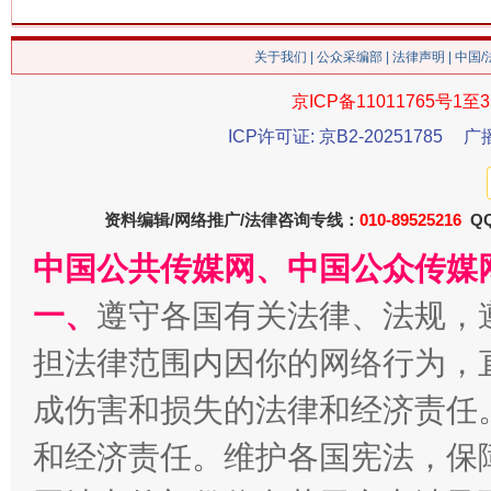
今
在谋一域中谋全局
关于我们
|
公众采编部
|
法律声明
| 中国
京ICP备11011765号1至3
ICP许可证: 京B2-20251785
广
资料编辑/网络推广/法律咨询专线：
010-89525216
QQ
中国公共传媒网、中国公众传媒
一、
遵守各国有关法律、法规，
习近平的博鳌关键词
魏明亮
担法律范围内因你的网络行为，
成伤害和损失的法律和经济责任
和经济责任。维护各国宪法，保