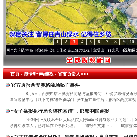
1
2
3
4
5
6
7
8
9
10
个先锋队”本色
·[视频]
牢记初心使命 奋进复兴征程丨宝塔山下好光景..
·[视频]
因党而生 
首页
- 舆情/呼声/维权 -
省市负责人>>>
官方通报西安赛格商场坠亡事件
8月5日，西安雁塔区就赛格商场与坠楼者商业纠纷发布情况通
国际购物中心（以下简称"赛格商场"）发生坠亡事件后，雁塔区高度重视，
“女子举报执行局长骚扰索贿”，邯郸中院通报
"针对网上反映丛台区人民法院执行局局长郭红波相关问题"，邯
系郭红波本人，已对其作出停职处理。 通报全文如下： 此前媒体报