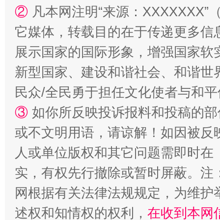
②
凡本网注明“来源：XXXXXX
它媒体，转载目的在于传递更多信
展示国家的国际形象，增强国家软
新型国家、建设和谐社会、和谐世界
民众/全民勇于担任文化使者与和
漫山遍野的桃花与雪山、麦地、白藏房
除了
③
如你所反映投诉报料和投稿的部
或不文明用语，请谅解！如因被反
人或单位版权和其它问题需即时在
实，有权先行撤除或暂时屏蔽。注
网根据有关法律法规规定，为维护
述权和知情权的权利，
在收到本网