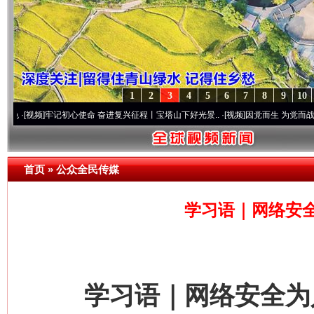
1
2
3
4
5
6
7
8
9
10
]
牢记初心使命 奋进复兴征程丨宝塔山下好光景..
·[视频]
因党而生 为党而战——百年“纪
首页
»
公众全民传媒
学习语｜网络安
学习语｜网络安全为人