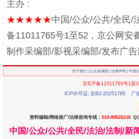
主办 :
★★★★★
中国/公众/公共/全民/
备11011765号1至52，京公网安备：
这是一记警钟！
谢
制作采编部/影视采编部/发布广告
关于我们
|
公众采编部
|
法律声明
| 中国
京ICP备11011765号1至3
ICP许可证: 京B2-20251785
广
资料编辑/网络推广/法律咨询专线：
010-89525216
QQ
今
在谋一域中谋全局
中国/公众/公共/全民/法治/法制/