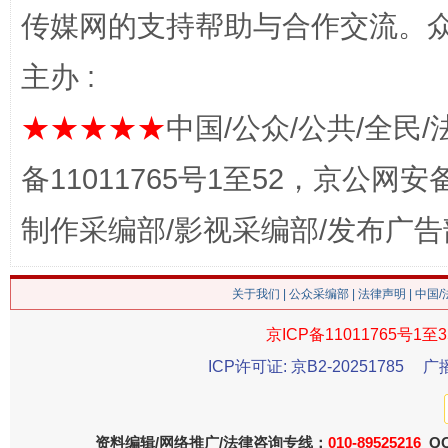
传媒网的支持帮助与合作交流。
习近平的博鳌关键词
主办 :
魏明亮
★★★★★
中国/公众/公共/全民/
备11011765号1至52，京公网安备：
制作采编部/影视采编部/发布广告
关于我们
|
公众采编部
|
法律声明
| 中国
生
京ICP备11011765号1至3
“刷贴”乱象丛生
ICP许可证: 京B2-20251785
广
资料编辑/网络推广/法律咨询专线：
010-89525216
QQ