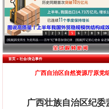
1
2
3
4
5
6
7
8
9
10
]
因党而生 为党而战——百年“纪”事⑧加强纪律..
·[视频]
牢记初心使命 奋进复兴征程丨“
网上购药对药下症？
首页
»
社会/身边事件
广西自治区自然资源厅原党
广西壮族自治区纪委监