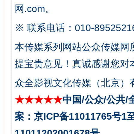
网.com。
今
在谋一域中谋全局
※ 联系电话：010-8952521
本传媒系列网站公众传媒网
提宝贵意见！真诚感谢您对
众全影视文化传媒（北京）有
习近平的博鳌关键词
魏明亮
★★★★★
中国/公众/公共/
案：京ICP备11011765号
11011202001678号。