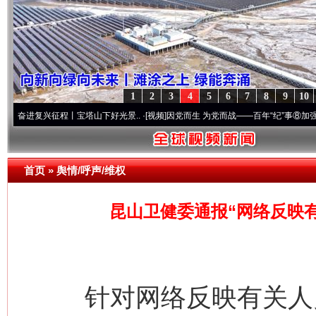
1
2
3
4
5
6
7
8
9
10
兴征程丨宝塔山下好光景..
·[视频]
因党而生 为党而战——百年“纪”事⑧加强纪律..
·[视频
首页
»
舆情/呼声/维权
昆山卫健委通报“网络反映
针对网络反映有关人员