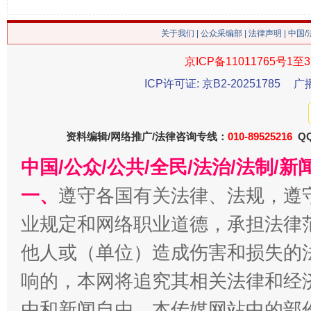
关于我们
|
公众采编部
|
法律声明
| 中国
京ICP备11011765号1至3
ICP许可证: 京B2-20251785
广
今
在谋一域中谋全局
资料编辑/网络推广/法律咨询专线：
010-89525216
QQ
中国/公众/公共/全民/法治/法制/
一、
遵守各国有关法律、法规，遵
业规定和网络职业道德，承担法律
他人或（单位）造成伤害和损失的
响的，本网将追究其相关法律和经
习近平的博鳌关键词
魏明亮
由和新闻自由。本传媒网站中的部