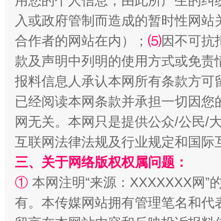
用您的个人信息，由此所产生的纠
入或政府管制而造成的暂时性网站
揭批美国五大"原罪"
"炒
合作者的网站在内）；
⑸
因不可抗
款及声明中列明的使用方式或免责
报料信息人承认本网所有条款方可
已经阅读本网条款并承担一切因您
网无关。本网只是提供公众/公民/
互联网法律法规及行业规定和国际
解纷+调解+退费，一次搞定
三、关于网络版权权属问题：
①
本网注明“来源：XXXXXXX网”
有。本传媒网站拥有管理笔名和代