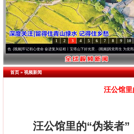
1
2
3
4
5
6
7
8
9
10
频]
牢记初心使命 奋进复兴征程丨宝塔山下好光景..
·[视频]
因党而生 为党而战——百年“
首页
»
视频新闻
汪公馆里
汪公馆里的“伪装者”