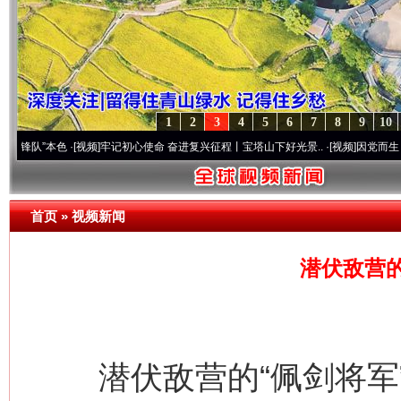
1
2
3
4
5
6
7
8
9
10
本色
·[视频]
牢记初心使命 奋进复兴征程丨宝塔山下好光景..
·[视频]
因党而生 为党而战—
首页
»
视频新闻
潜伏敌营的
潜伏敌营的“佩剑将军