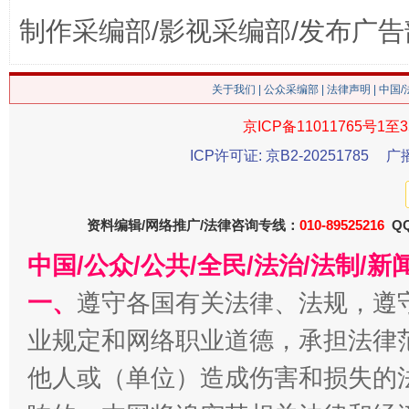
制作采编部/影视采编部/发布广告
这是一记警钟！
谢
关于我们
|
公众采编部
|
法律声明
| 中国
京ICP备11011765号1至3
ICP许可证: 京B2-20251785
广
资料编辑/网络推广/法律咨询专线：
010-89525216
QQ
中国/公众/公共/全民/法治/法制/
今
在谋一域中谋全局
一、
遵守各国有关法律、法规，遵
业规定和网络职业道德，承担法律
他人或（单位）造成伤害和损失的