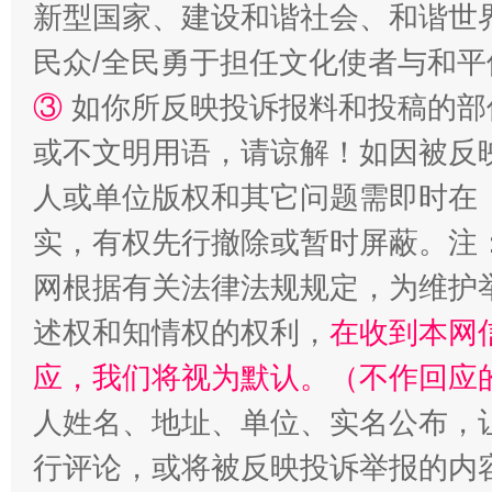
新型国家、建设和谐社会、和谐世界
民众/全民勇于担任文化使者与和
③
如你所反映投诉报料和投稿的部
漫山遍野的桃花与雪山、麦地、白藏房
除了
或不文明用语，请谅解！如因被反
人或单位版权和其它问题需即时在
实，有权先行撤除或暂时屏蔽。注
网根据有关法律法规规定，为维护
述权和知情权的权利，
在收到本网
应，我们将视为默认。（不作回应
人姓名、地址、单位、实名公布，让
招工难、用工荒背后
行评论，或将被反映投诉举报的内