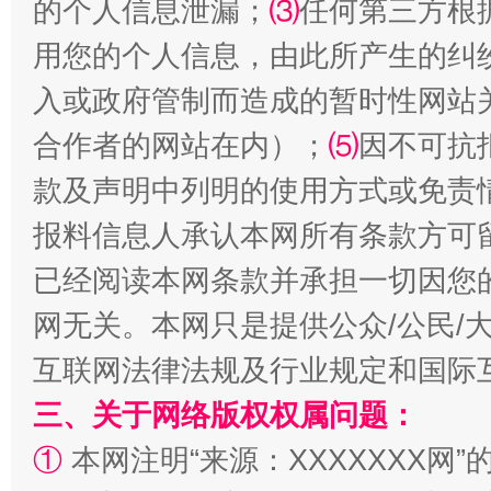
的个人信息泄漏；
⑶
任何第三方根
用您的个人信息，由此所产生的纠
入或政府管制而造成的暂时性网站
合作者的网站在内）；
⑸
因不可抗
款及声明中列明的使用方式或免责
报料信息人承认本网所有条款方可
揭批美国五大"原罪"
"炒
已经阅读本网条款并承担一切因您
网无关。本网只是提供公众/公民/
互联网法律法规及行业规定和国际
三、关于网络版权权属问题：
①
本网注明“来源：XXXXXXX网”