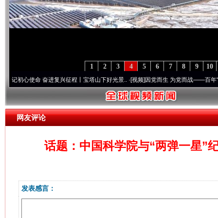
1
2
3
4
5
6
7
8
9
10
心使命 奋进复兴征程丨宝塔山下好光景..
·[视频]
因党而生 为党而战——百年“纪”事⑧加
网友评论
话题：中国科学院与“两弹一星”纪
发表感言：